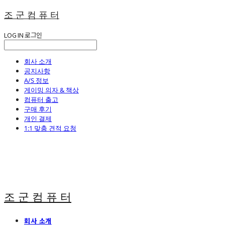
조 군 컴 퓨 터
LOG IN
로그인
회사 소개
공지사항
A/S 정보
게이밍 의자 & 책상
컴퓨터 출고
구매 후기
개인 결제
1:1 맞춤 견적 요청
조 군 컴 퓨 터
회사 소개